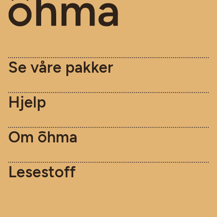
Se våre pakker
Hjelp
Om [o]hma
Lesestoff