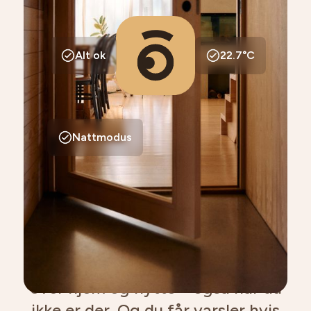
Alt ok
22.7°C
Nattmodus
Du finner alt i appen
I Ohma-appen får du full oversikt
over hjem og hytte – også når du
ikke er der. Og du får varsler hvis