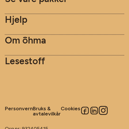
Hjelp
Om [o]hma
Lesestoff
Personvern
Bruks &
Cookies
avtalevilkår
Org.nr: 932405415